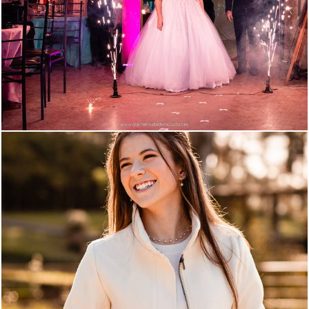
1338
52
748
0