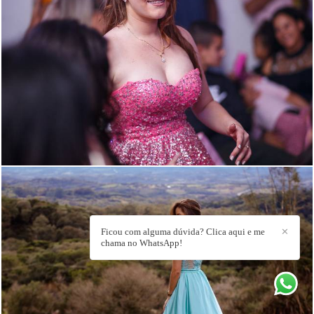
1191
35
Ficou com alguma dúvida? Clica aqui e me
✕
chama no WhatsApp!