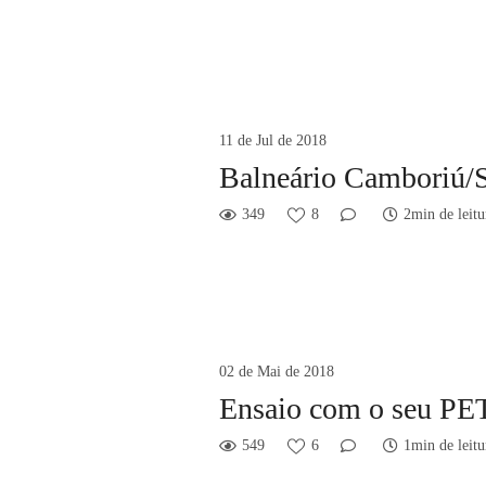
11 de Jul de 2018
Balneário Camboriú/
349
8
2min de leitu
02 de Mai de 2018
Ensaio com o seu PE
549
6
1min de leitu