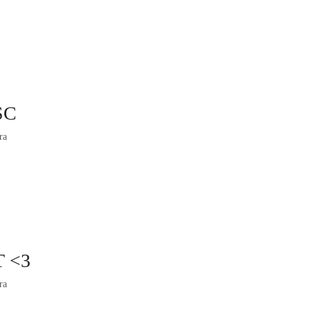
SC
ra
T <3
ra