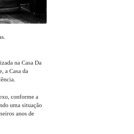
as.
lizada na Casa Da
, a Casa da
lência.
Nexo, conforme a
ando uma situação
meiros anos de