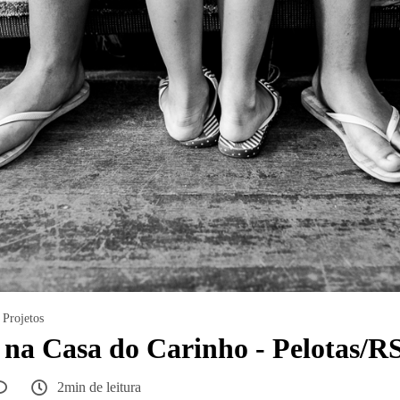
Projetos
 na Casa do Carinho - Pelotas/R
2min de leitura