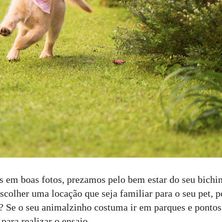
 em boas fotos, prezamos pelo bem estar do seu bichin
colher uma locação que seja familiar para o seu pet, p
? Se o seu animalzinho costuma ir em parques e ponto
para realizar o ensaio.