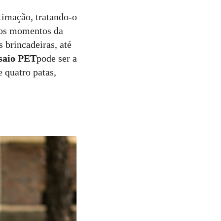
timação, tratando-o
 dos momentos da
 brincadeiras, até
saio PET
pode ser a
 quatro patas,