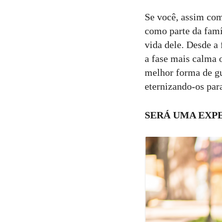
6
Curtir
Se você, assim com
Comentar
como parte da famí
vida dele. Desde a
a fase mais calma 
melhor forma de gu
eternizando-os para
SERÁ UMA EXP