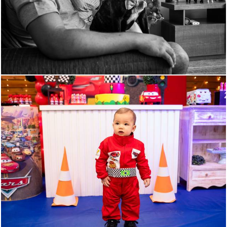
796
1
679
0