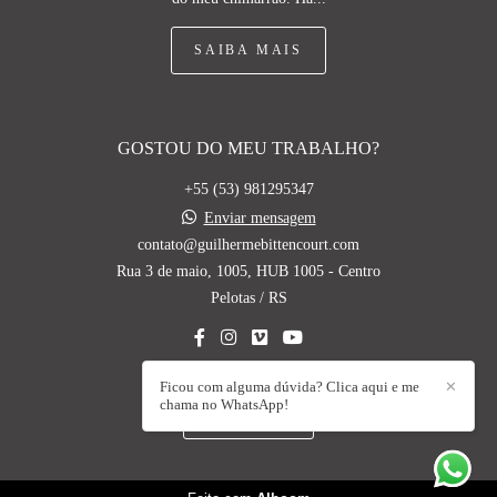
SAIBA MAIS
GOSTOU DO MEU TRABALHO?
+55 (53) 981295347
Enviar mensagem
contato@guilhermebittencourt.com
Rua 3 de maio, 1005, HUB 1005 - Centro
Pelotas / RS
Ficou com alguma dúvida? Clica aqui e me
✕
chama no WhatsApp!
CONTATO