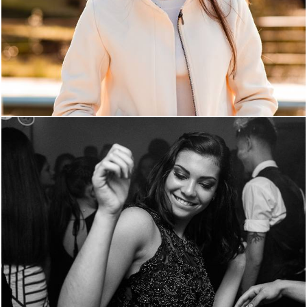
743
0
1270
40