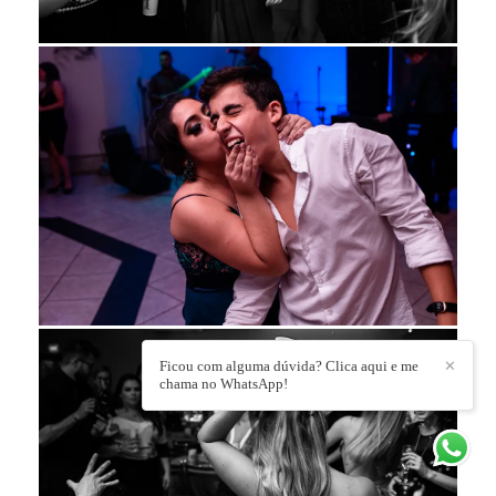
Ficou com alguma dúvida? Clica aqui e me
✕
chama no WhatsApp!