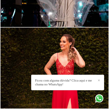
751
58
Ficou com alguma dúvida? Clica aqui e me
✕
chama no WhatsApp!