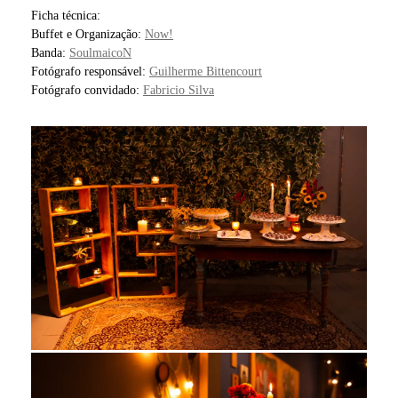
Ficha técnica:
Buffet e Organização:
Now!
Banda:
SoulmaicoN
Fotógrafo responsável:
Guilherme Bittencourt
Fotógrafo convidado:
Fabricio Silva