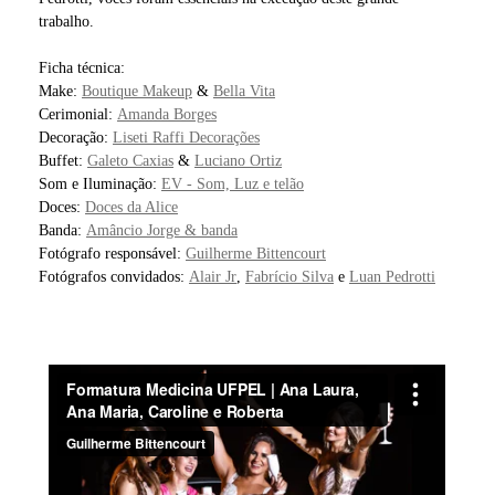
trabalho.
Ficha técnica:
Make:
Boutique Makeup
&
Bella Vita
Cerimonial:
Amanda Borges
Decoração:
Liseti Raffi Decorações
Buffet:
Galeto Caxias
&
Luciano Ortiz
Som e Iluminação:
EV - Som, Luz e telão
Doces:
Doces da Alice
Banda:
Amâncio Jorge & banda
Fotógrafo responsável:
Guilherme Bittencourt
Fotógrafos convidados:
Alair Jr
,
Fabrício Silva
e
Luan Pedrotti