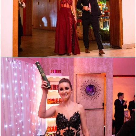
721
56
1332
43