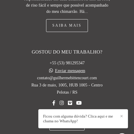
de riso fácil e sempre que possível acompanhado
do meu chimarrão. Há...
SAIBA MAIS
GOSTOU DO MEU TRABALHO?
+55 (53) 981295347
Enviar mensagem
contato@guilhermebittencourt.com
Rua 3 de maio, 1005, HUB 1005 - Centro
Pelotas / RS
Ficou com alguma dúvida? Clica aqui e me
✕
chama no WhatsApp!
CONTATO