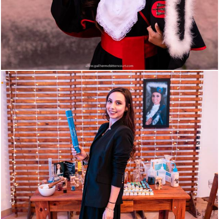
1138
2
690
1