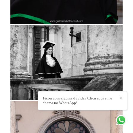
Ficou com alguma dúvida? Clica aqui e me
✕
chama no WhatsApp!