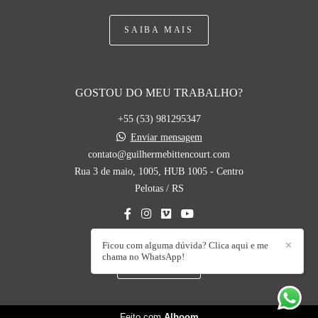
SAIBA MAIS
GOSTOU DO MEU TRABALHO?
+55 (53) 981295347
Enviar mensagem
contato@guilhermebittencourt.com
Rua 3 de maio, 1005, HUB 1005 - Centro
Pelotas / RS
Ficou com alguma dúvida? Clica aqui e me
✕
chama no WhatsApp!
CONTATO
Feito com
Alboom