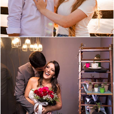
663
38
1368
63