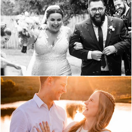
684
83