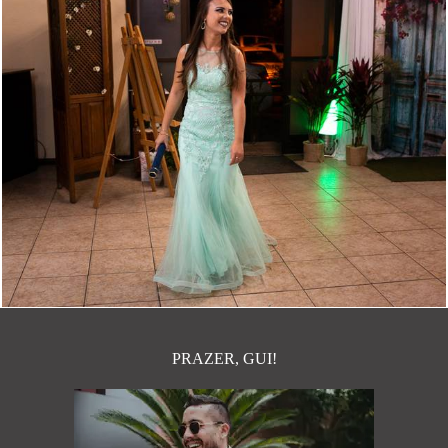
1487
116
PRAZER, GUI!