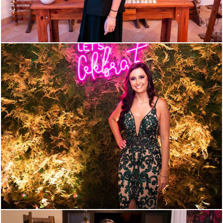
743
114